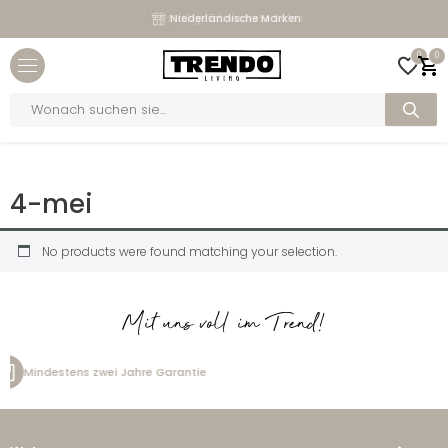
Maßgeschneiderte Sofas
Niederländische Marken
Close menu
0
0
bmenu
Products
search
bmenu
Home
>
Pilling
>
4-mei
bmenu
4-mei
bmenu
No products were found matching your selection.
Mit uns voll im Trend!
zwei Jahre Garantie
Kostenlos