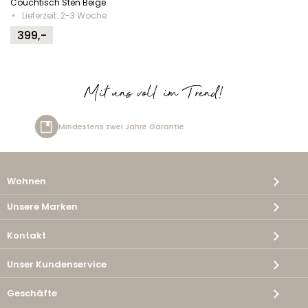
Couchtisch Sten Beige
Lieferzeit: 2-3 Woche
399,-
Mit uns voll im Trend!
re Garantie
Kostenlose Lieferu
Wohnen
Unsere Marken
Kontakt
Unser Kundenservice
Geschäfte