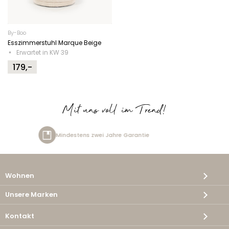
By-Boo
Esszimmerstuhl Marque Beige
Erwartet in KW 39
179,-
Mit uns voll im Trend!
tens zwei Jahre Garantie
Kost
Wohnen
Unsere Marken
Kontakt