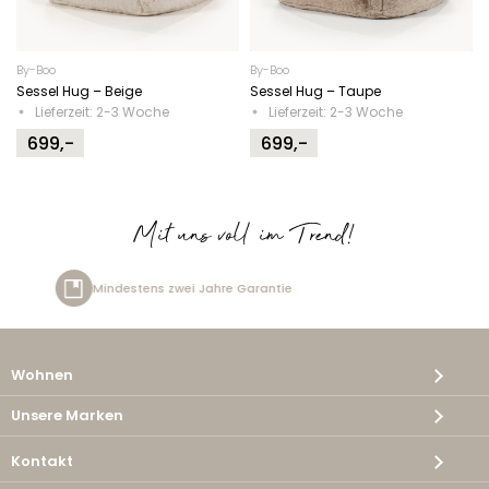
By-Boo
By-Boo
Sessel Hug – Beige
Sessel Hug – Taupe
Lieferzeit: 2-3 Woche
Lieferzeit: 2-3 Woche
699,-
699,-
Mit uns voll im Trend!
re Garantie
Kostenlose Lieferu
Wohnen
Unsere Marken
Kontakt