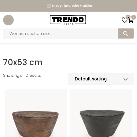
Maßgeschneiderte Sofas
Niederländische Marken
Close menu
0
0
bmenu
Products
search
bmenu
Home
>
Maße
>
70x53 cm
bmenu
70x53 cm
bmenu
Showing all 2 results