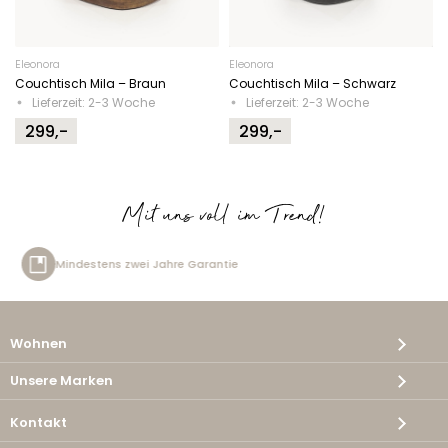
Eleonora
Eleonora
Couchtisch Mila – Braun
Couchtisch Mila – Schwarz
Lieferzeit: 2-3 Woche
Lieferzeit: 2-3 Woche
299,-
299,-
Mit uns voll im Trend!
re Garantie
Kostenlose Lieferu
Wohnen
Unsere Marken
Kontakt