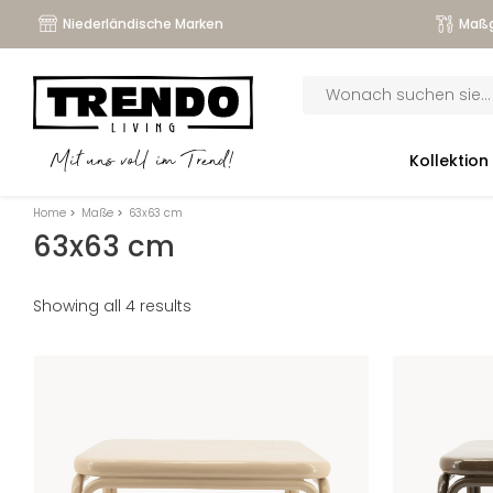
Niederländische Marken
Maßg
Products
search
submenu
Kollektion
Mit uns voll im Trend!
submenu
Home
>
Maße
>
63x63 cm
submenu
63x63 cm
submenu
Showing all 4 results