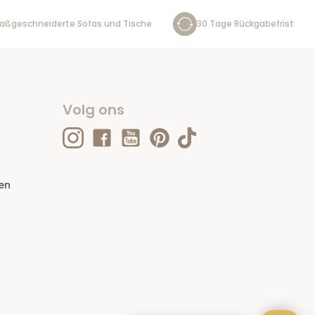
aßgeschneiderte Sofas und Tische
30 Tage Rückgabefrist
Volg ons
en