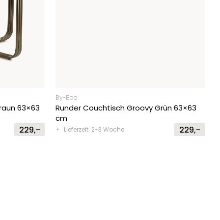
By-Boo
raun 63×63
Runder Couchtisch Groovy Grün 63×63
cm
229,-
229,-
Lieferzeit: 2-3 Woche