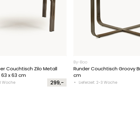
By-Boo
er Couchtisch Zilo Metall
Runder Couchtisch Groovy B
 63 x 63 cm
cm
299,-
2-3 Woche
Lieferzeit: 2-3 Woche