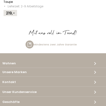
Taupe
Lieferzeit: 2-9 Arbeitstage
219,-
Mit uns voll im Trend!
re Garantie
Kostenlose Lieferu
Wohnen
Unsere Marken
Kontakt
Unser Kundenservice
Geschäfte