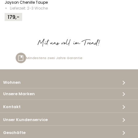
Jayson Chenille Taupe
Lieferzeit: 2-3 Woche
179,-
Mit uns voll im Trend!
re Garantie
Kostenlose Lieferu
Wohnen
Unsere Marken
Kontakt
Unser Kundenservice
Geschäfte