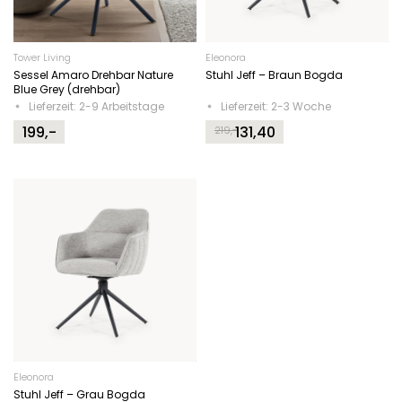
Tower Living
Eleonora
Sessel Amaro Drehbar Nature
Stuhl Jeff – Braun Bogda
Blue Grey (drehbar)
Lieferzeit: 2-9 Arbeitstage
Lieferzeit: 2-3 Woche
199,-
131,40
219,-
Original
Current
price
price
was:
is:
219,-.
131,40.
Eleonora
Stuhl Jeff – Grau Bogda