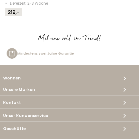
Lieferzeit: 2-3 Woche
219,-
Mit uns voll im Trend!
ntie
Kostenlose Lieferung
Wohnen
Unsere Marken
Kontakt
Unser Kundenservice
Geschäfte