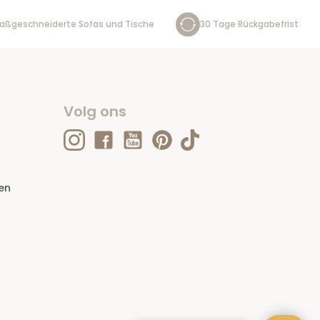
aßgeschneiderte Sofas und Tische
30 Tage Rückgabefrist
Volg ons
en