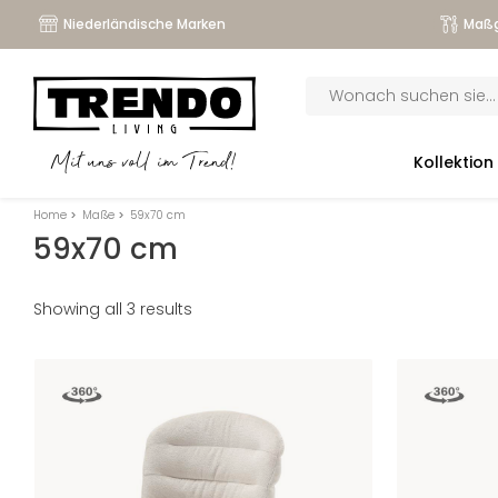
Niederländische Marken
Maßg
Products
search
submenu
Kollektion
Mit uns voll im Trend!
submenu
Home
>
Maße
>
59x70 cm
submenu
59x70 cm
submenu
Showing all 3 results