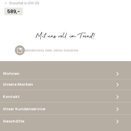
Erwartet in KW 39
589,-
Mit uns voll im Trend!
arantie
Kostenlose Lieferung
Wohnen
Unsere Marken
Kontakt
Unser Kundenservice
Geschäfte