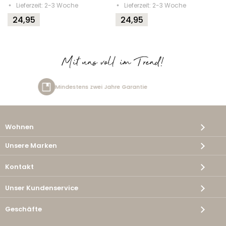
Lieferzeit: 2-3 Woche
Lieferzeit: 2-3 Woche
24,95
24,95
Mit uns voll im Trend!
ntie
Kostenlose Lieferung
Wohnen
Unsere Marken
Kontakt
Unser Kundenservice
Geschäfte