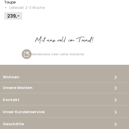
Taupe
Lieferzeit: 2-3 Woche
239,-
Mit uns voll im Trend!
re Garantie
Kostenlose Lieferu
Wohnen
Unsere Marken
Kontakt
Unser Kundenservice
Geschäfte