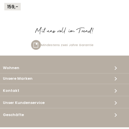
159,-
Mit uns voll im Trend!
zwei Jahre Garantie
Kostenlos
Wohnen
Unsere Marken
Kontakt
Unser Kundenservice
Geschäfte