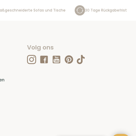
aßgeschneiderte Sofas und Tische
30 Tage Rückgabefrist
Volg ons
en