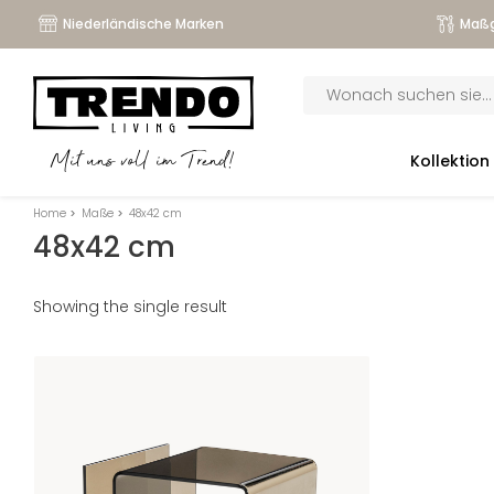
Niederländische Marken
Maßg
Products
search
submenu
Kollektion
Mit uns voll im Trend!
submenu
Home
>
Maße
>
48x42 cm
submenu
48x42 cm
submenu
Showing the single result