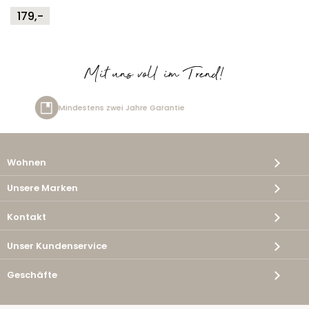
179,-
Mit uns voll im Trend!
arantie
Kostenlose Lieferung
Wohnen
Unsere Marken
Kontakt
Unser Kundenservice
Geschäfte