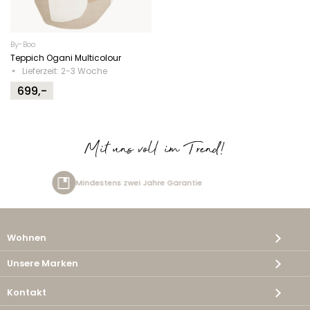
By-Boo
Teppich Ogani Multicolour
Lieferzeit: 2-3 Woche
699,-
Mit uns voll im Trend!
tens zwei Jahre Garantie
Kost
Wohnen
Unsere Marken
Kontakt