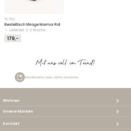
By-Boo
Beistelltisch Mirage Marmor Rot
Lieferzeit: 2-3 Woche
179,-
Mit uns voll im Trend!
zwei Jahre Garantie
Kostenlos
Wohnen
Unsere Marken
Kontakt