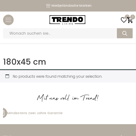
Maßgeschneiderte Sofas
Niederländische Marken
Close menu
0
0
bmenu
Products
search
bmenu
Home
>
Maße
>
180x45 cm
bmenu
180x45 cm
bmenu
No products were found matching your selection.
Mit uns voll im Trend!
zwei Jahre Garantie
Kostenlos