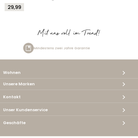
29,99
Mit uns voll im Trend!
re Garantie
Kostenlose Lieferu
Wohnen
Unsere Marken
Kontakt
Unser Kundenservice
Geschäfte