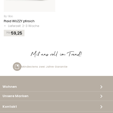
By-Boo
Plaid WUZZY pfirsich
Lieferzeit: 2-3 Woche
59,25
79,-
Original
Current
price
price
was:
is:
79,-.
59,25.
Mit uns voll im Trend!
zwei Jahre Garantie
Kostenlos
Wohnen
Unsere Marken
Kontakt