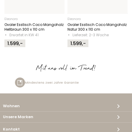
Eleonora
Eleonora
Ovaler Esstisch Coco Mangoholz
Ovaler Esstisch Coco Mangoholz
Hellbraun 300 x 110 cm
Natur 300 x 110 cm
Erwartet in KW 41
Lieferzeit: 2-3 Woche
1.599,-
1.599,-
Mit uns voll im Trend!
zwei Jahre Garantie
Kostenlos
Wohnen
Unsere Marken
Kontakt