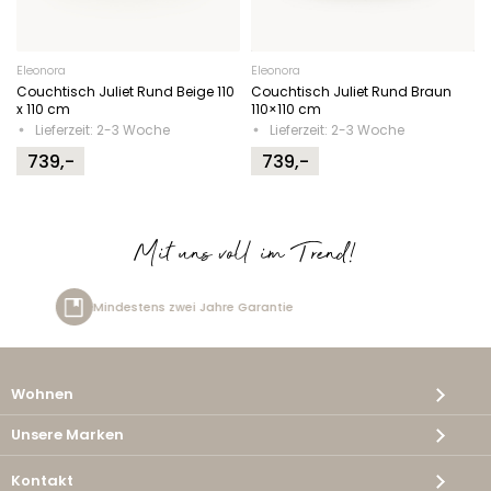
Eleonora
Eleonora
Couchtisch Juliet Rund Beige 110
Couchtisch Juliet Rund Braun
x 110 cm
110×110 cm
Lieferzeit: 2-3 Woche
Lieferzeit: 2-3 Woche
739,-
739,-
Mit uns voll im Trend!
 Jahre Garantie
Kostenlose Lie
Wohnen
Unsere Marken
Kontakt