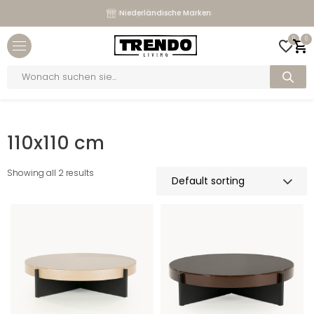
Maßgeschneiderte Sofas
Niederländische Marken
Close menu
0
0
bmenu
Products
search
bmenu
Home
>
Maße
>
110x110 cm
bmenu
110x110 cm
bmenu
Showing all 2 results