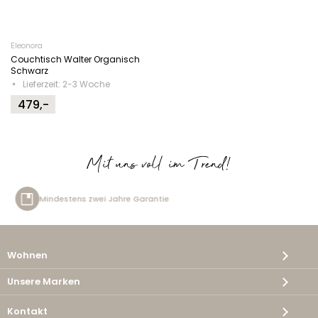
Eleonora
Couchtisch Walter Organisch
Schwarz
Lieferzeit: 2-3 Woche
479,-
Mit uns voll im Trend!
 Jahre Garantie
Kostenlose Lie
Wohnen
Unsere Marken
Kontakt