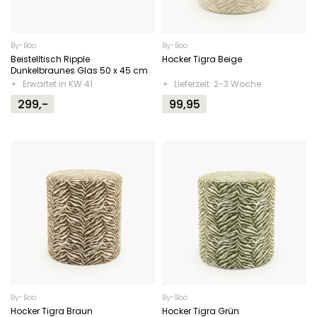
By-Boo
By-Boo
Beistelltisch Ripple
Hocker Tigra Beige
Dunkelbraunes Glas 50 x 45 cm
Erwartet in KW 41
Lieferzeit: 2-3 Woche
299,-
99,95
By-Boo
By-Boo
Hocker Tigra Braun
Hocker Tigra Grün