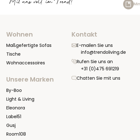
Mit uns voll im Trend!
Min
Wohnen
Kontakt
Maßgefertigte Sofas
E-mailen Sie uns
info@trendoliving.de
Tische
Rufen Sie uns an
Wohnaccessoires
+31 (0)475 691219
Chatten Sie mit uns
Unsere Marken
By-Boo
Light & Living
Eleonora
Label51
Gusj
Room108