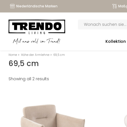
Niederländische Marken
Maßg
Products
search
submenu
Kollektion
Mit uns voll im Trend!
submenu
Home
>
Höhe der Armlehne
>
69,5 cm
submenu
69,5 cm
submenu
Showing all 2 results