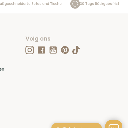
aßgeschneiderte Sofas und Tische
30 Tage Rückgabefrist
Volg ons
en