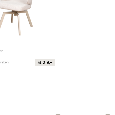
on
219,-
2 weken
Ab