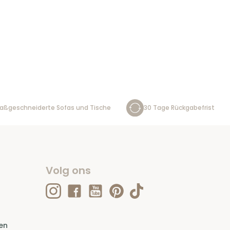
aßgeschneiderte Sofas und Tische
30 Tage Rückgabefrist
Volg ons
en