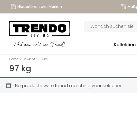
Niederländische Marken
Maßg
Products
search
submenu
Kollektion
Mit uns voll im Trend!
submenu
Home
>
Gewicht
>
97 kg
submenu
97 kg
submenu
No products were found matching your selection.