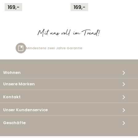
169,-
169,-
Mit uns voll im Trend!
re Garantie
Kostenlose Lieferu
Wohnen
Unsere Marken
Kontakt
Unser Kundenservice
Geschäfte