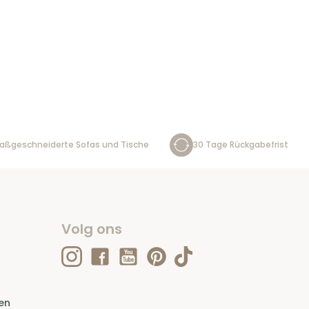
aßgeschneiderte Sofas und Tische
30 Tage Rückgabefrist
Volg ons
en