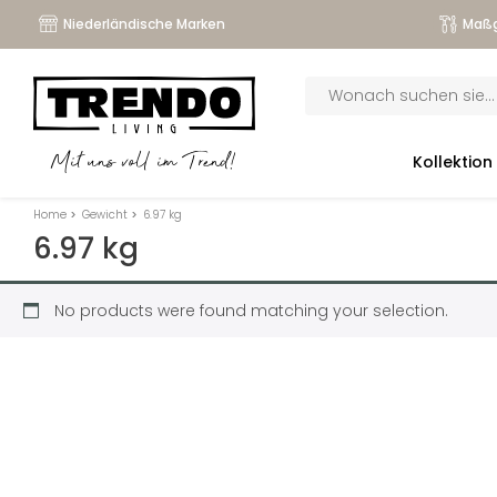
Niederländische Marken
Maßg
Products
search
submenu
Kollektion
Mit uns voll im Trend!
submenu
Home
>
Gewicht
>
6.97 kg
submenu
6.97 kg
submenu
No products were found matching your selection.