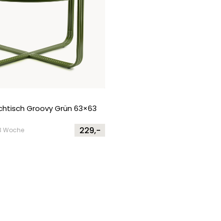
htisch Groovy Grün 63×63
229,-
2-3 Woche