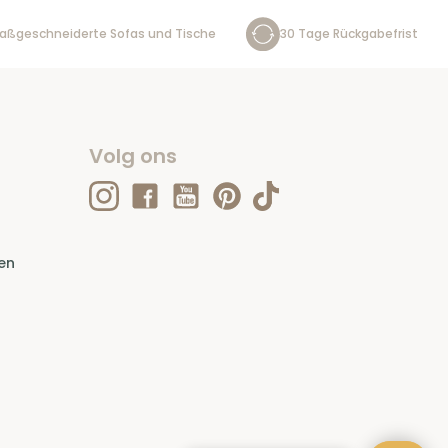
aßgeschneiderte Sofas und Tische
30 Tage Rückgabefrist
Volg ons
en