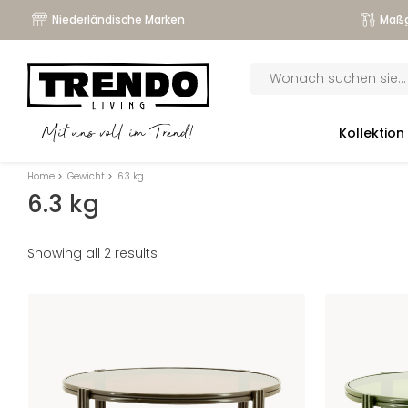
Niederländische Marken
Maßg
Products
search
submenu
Kollektion
Mit uns voll im Trend!
submenu
Home
>
Gewicht
>
6.3 kg
submenu
6.3 kg
submenu
Showing all 2 results