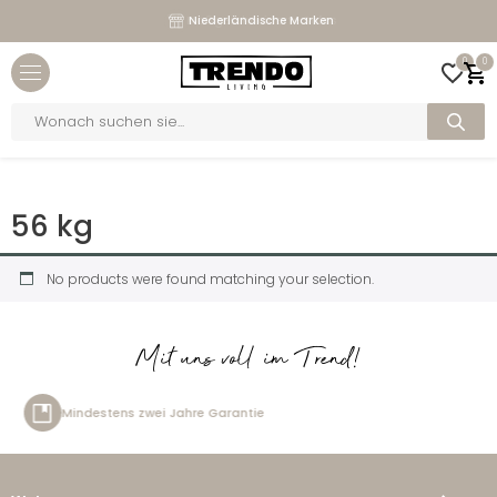
Maßgeschneiderte Sofas
Niederländische Marken
Close menu
0
0
bmenu
Products
search
bmenu
Home
>
Gewicht
>
56 kg
bmenu
56 kg
bmenu
No products were found matching your selection.
Mit uns voll im Trend!
tens zwei Jahre Garantie
Kost