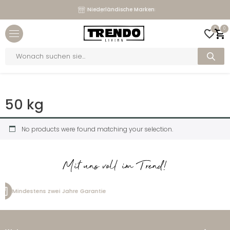
Maßgeschneiderte Sofas
Niederländische Marken
Close menu
0
0
bmenu
Products
search
bmenu
Home
>
Gewicht
>
50 kg
bmenu
50 kg
bmenu
No products were found matching your selection.
Mit uns voll im Trend!
zwei Jahre Garantie
Kostenlos