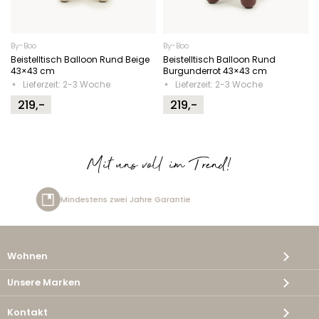
By-Boo
By-Boo
Beistelltisch Balloon Rund Beige
Beistelltisch Balloon Rund
43×43 cm
Burgunderrot 43×43 cm
Lieferzeit: 2-3 Woche
Lieferzeit: 2-3 Woche
219,-
219,-
Mit uns voll im Trend!
 Jahre Garantie
Kostenlose Lie
Wohnen
Unsere Marken
Kontakt