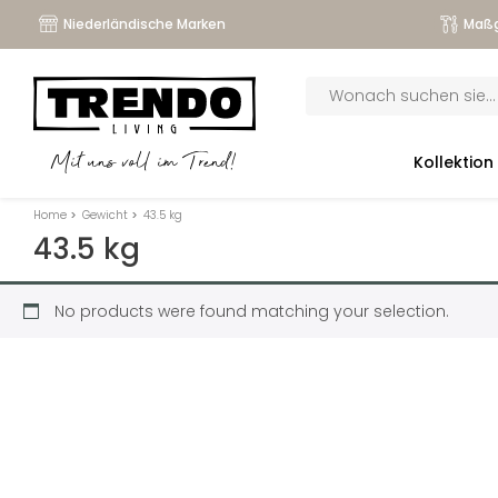
Niederländische Marken
Maßg
Products
search
submenu
Kollektion
Mit uns voll im Trend!
submenu
Home
>
Gewicht
>
43.5 kg
submenu
43.5 kg
submenu
No products were found matching your selection.