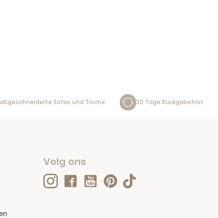
aßgeschneiderte Sofas und Tische
30 Tage Rückgabefrist
Volg ons
en