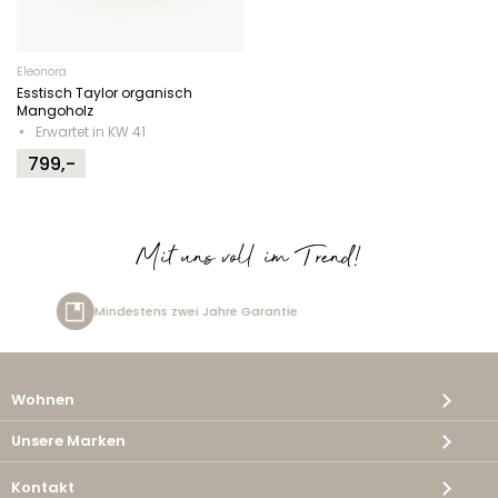
Eleonora
Esstisch Taylor organisch
Mangoholz
Erwartet in KW 41
799,-
Mit uns voll im Trend!
zwei Jahre Garantie
Kostenlos
Wohnen
Unsere Marken
Kontakt