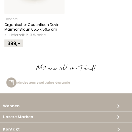
Eleonora
Organischer Couchtisch Devin
Marmor Braun 65,5 x 56,5 cm
Lieferzeit: 2-3 Woche
399,-
Mit uns voll im Trend!
 Jahre Garantie
Kostenlose Lie
Wohnen
Unsere Marken
Kontakt