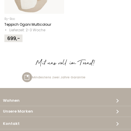
By-Boo
Teppich Ogani Multicolour
Lieferzeit: 2-3 Woche
699,-
Mit uns voll im Trend!
tens zwei Jahre Garantie
Kost
Wohnen
Unsere Marken
Kontakt