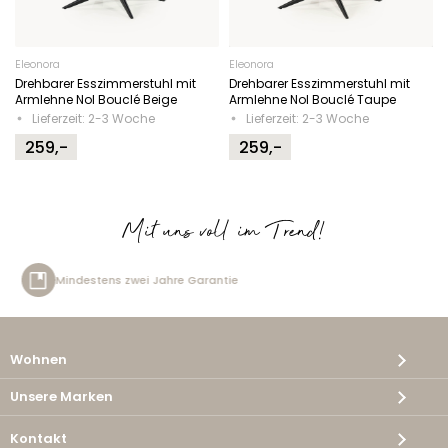
Eleonora
Eleonora
Drehbarer Esszimmerstuhl mit
Drehbarer Esszimmerstuhl mit
Armlehne Nol Bouclé Beige
Armlehne Nol Bouclé Taupe
Lieferzeit: 2-3 Woche
Lieferzeit: 2-3 Woche
259,-
259,-
Mit uns voll im Trend!
re Garantie
Kostenlose Lieferu
Wohnen
Unsere Marken
Kontakt