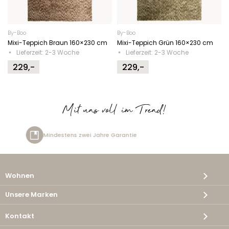
By-Boo
By-Boo
Mixi-Teppich Braun 160×230 cm
Mixi-Teppich Grün 160×230 cm
Lieferzeit: 2-3 Woche
Lieferzeit: 2-3 Woche
229,-
229,-
Mit uns voll im Trend!
 Jahre Garantie
Kostenlose Lie
Wohnen
Unsere Marken
Kontakt