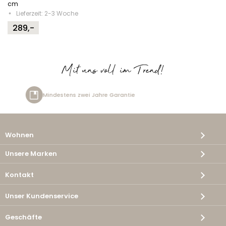
cm
Lieferzeit: 2-3 Woche
289,-
Mit uns voll im Trend!
arantie
Kostenlose Lieferung
Wohnen
Unsere Marken
Kontakt
Unser Kundenservice
Geschäfte