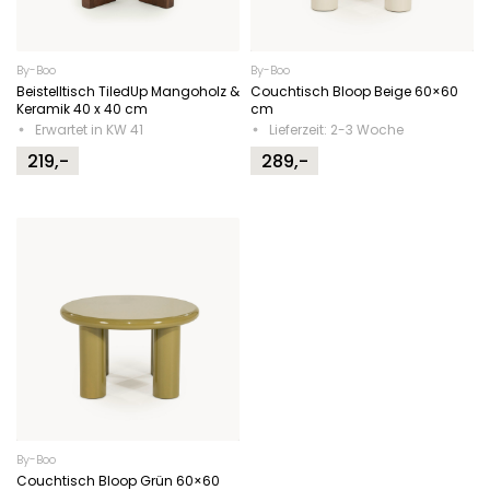
By-Boo
By-Boo
Beistelltisch TiledUp Mangoholz &
Couchtisch Bloop Beige 60×60
Keramik 40 x 40 cm
cm
Erwartet in KW 41
Lieferzeit: 2-3 Woche
219,-
289,-
By-Boo
Couchtisch Bloop Grün 60×60