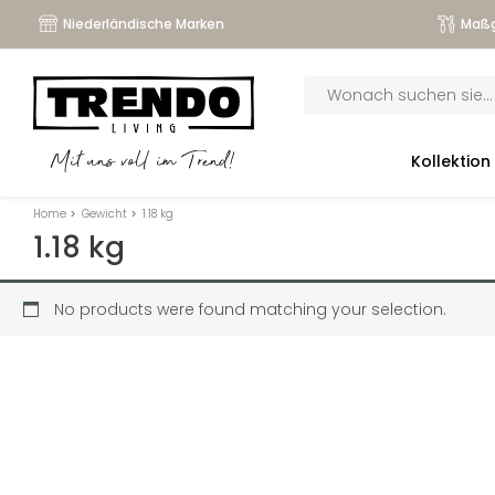
Niederländische Marken
Maßg
Products
search
submenu
Kollektion
Mit uns voll im Trend!
submenu
Home
>
Gewicht
>
1.18 kg
submenu
1.18 kg
submenu
No products were found matching your selection.