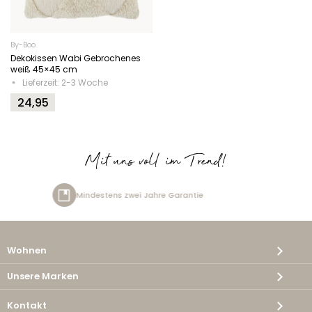
By-Boo
Dekokissen Wabi Gebrochenes
weiß 45×45 cm
Lieferzeit: 2-3 Woche
24,95
Mit uns voll im Trend!
tens zwei Jahre Garantie
Kost
Wohnen
Unsere Marken
Kontakt