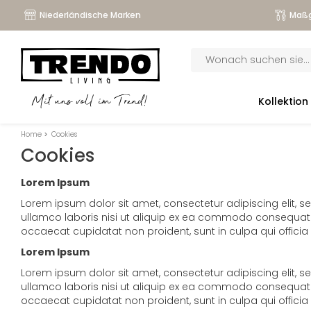
Niederländische Marken
Maßg
Products
search
submenu
Kollektion
Mit uns voll im Trend!
submenu
Home
>
Cookies
submenu
Cookies
submenu
Lorem Ipsum
Lorem ipsum dolor sit amet, consectetur adipiscing elit, 
ullamco laboris nisi ut aliquip ex ea commodo consequat. Dui
occaecat cupidatat non proident, sunt in culpa qui officia
Lorem Ipsum
Lorem ipsum dolor sit amet, consectetur adipiscing elit, 
ullamco laboris nisi ut aliquip ex ea commodo consequat. Dui
occaecat cupidatat non proident, sunt in culpa qui officia