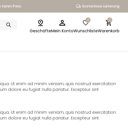
 fairen Preis
Kostenlose Lieferung
0
0
Geschäfte
Mein Konto
Wunschliste
Warenkorb
iqua. Ut enim ad minim veniam, quis nostrud exercitation
um dolore eu fugiat nulla pariatur. Excepteur sint
iqua. Ut enim ad minim veniam, quis nostrud exercitation
um dolore eu fugiat nulla pariatur. Excepteur sint