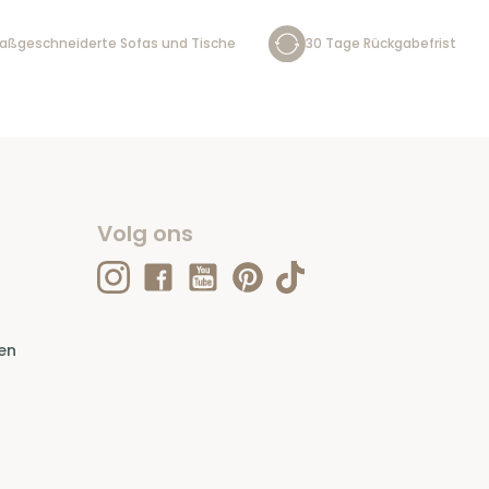
aßgeschneiderte Sofas und Tische
30 Tage Rückgabefrist
Volg ons
en