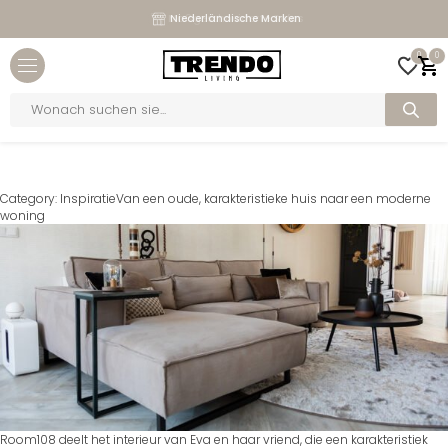
Maßgeschneiderte Sofas
Niederländische Marken
Close menu
0
0
bmenu
Products
search
bmenu
Home
>
Blogs
bmenu
Category:
Inspiratie
Van een oude, karakteristieke huis naar een moderne
bmenu
woning
Room108 deelt het interieur van Eva en haar vriend, die een karakteristiek