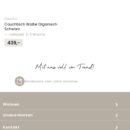
Eleonora
Couchtisch Walter Organisch
Schwarz
Lieferzeit: 2-3 Woche
439,-
Mit uns voll im Trend!
zwei Jahre Garantie
Kostenlos
Wohnen
Unsere Marken
Kontakt