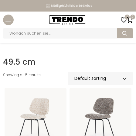
Maßgeschneiderte Sofas
Niederländische Marken
Close menu
0
0
bmenu
Products
search
bmenu
Home
>
Breite
>
49.5 cm
bmenu
49.5 cm
bmenu
Showing all 5 results