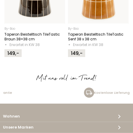
By-Boo
By-Boo
Taperon Beistelltisch TileTastic
Taperon Beistelltisch TileTastic
Braun 38×38 cm
Senf 38 x 38 cm
Erwartet in KW 38
Erwartet in KW 38
149,-
149,-
Mit uns voll im Trend!
Kostenlose Lieferung
Wohnen
Unsere Marken