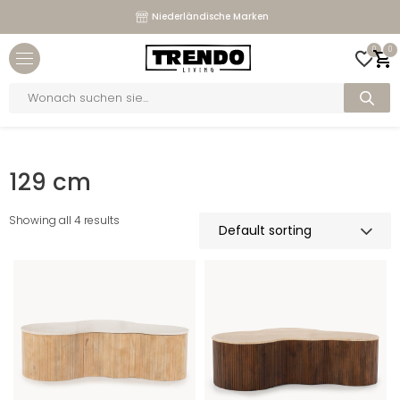
Maßgeschneiderte Sofas
Niederländische Marken
Close menu
0
0
bmenu
Products
search
bmenu
Home
>
Breite
>
129 cm
bmenu
129 cm
bmenu
Showing all 4 results