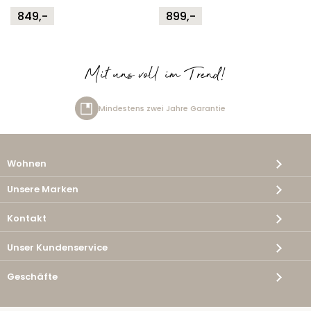
849,-
899,-
Mit uns voll im Trend!
arantie
Kostenlose Lieferung
Wohnen
Unsere Marken
Kontakt
Unser Kundenservice
Geschäfte