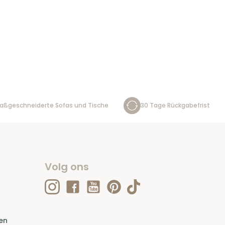
aßgeschneiderte Sofas und Tische
30 Tage Rückgabefrist
Volg ons
en