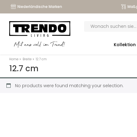
Niederländische Marken
Maßg
Products
search
submenu
Kollektion
Mit uns voll im Trend!
submenu
Home
>
Breite
>
12.7 cm
submenu
12.7 cm
submenu
No products were found matching your selection.