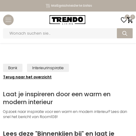
Maßgeschneiderte Sofas
Niederländische Marken
Close menu
0
0
bmenu
Products
search
bmenu
Home
>
Blogs
>
Laat je inspireren door een warm en modern interieur
bmenu
bmenu
Bank
Interieurinspiratie
Terug naar het overzicht
Laat je inspireren door een warm en
modern interieur
Opzoek naar inspiratie voor een warm en modern interieur? Lees dan
snel het bericht van Room108!
Lees deze "Binnenkijen bij" en laat je